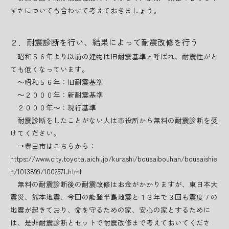
すさについても合わせて考えておきましょう。
２．耐震診断を行い、結果によって耐震改修を行う
昭和５６年より以前の建物は旧耐震基準と呼ばれ、耐震性がと
ても低くなっています。
～昭和５６年：旧耐震基準
～２０００年：新耐震基準
２０００年～：現行基準
耐震診断をしたことがない人は市役所から無料の耐震診断を受
けてください。
→豊田市はこちらから：
https://www.city.toyota.aichi.jp/kurashi/bousaibouhan/bousaishie
n/1013899/1002571.html
無料の耐震診断後の耐震改修はお金がかかりますが、東日本大
震災、熊本地震、今回の能登半島地震と１３年で３回も震度７の
地震が起きており、命を守るための家、安心の家とするために
は、是非耐震診断とセットで耐震改修まで考えておいてくださ