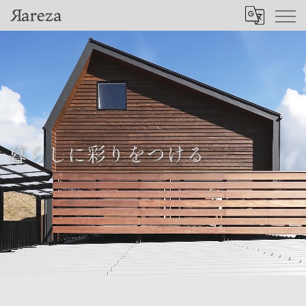
暮
ら
し
に
彩
り
を
つ
け
る