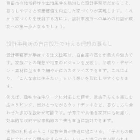
豊田市の地域特性や土地条件を熟知した設計事務所だからこそ、
暮らしやすさと資産価値を両立した家づくりが実現します。これ
から家づくりを検討する方には、設計事務所への早めの相談が成
功への第一歩となるでしょう。
設計事務所の自由設計で叶える理想の暮らし
設計事務所が手掛ける注文住宅は、自由度の高さが最大の魅力で
す。家族ごとの理想や将来のビジョンを反映し、間取り・デザイ
ン・素材に至るまで細やかにカスタマイズできます。これによ
り、「こんな家に住みたい」という想いを形にしやすくなりま
す。
例えば、趣味や在宅ワークに対応した個室、家族団らんを楽しむ
広々リビング、屋外とつながるウッドデッキなど、暮らし方に合
わせた多彩な設計が可能です。子育てや共働き家庭にも配慮し、
効率的な収納や家事動線の工夫も自由に設計できます。
実際の利用者からは「家族全員が快適に過ごせる」「子どもの成
長に合わせて空間を変えられる」といった満足の声が聞かれま