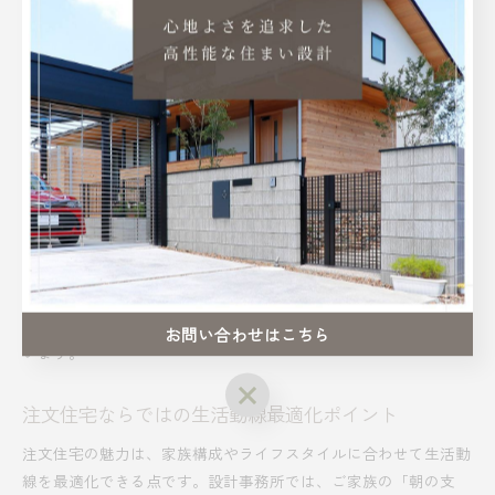
できます。
また、リビング階段やスタディコーナーの設置、家族が自然と集
まるダイニングなど、家族のコミュニケーションを促進する工夫
も多数。愛知県豊田市の注文住宅事例でも、リビングを中心に家
族がつながる間取りが多く採用されています。プライバシーとつ
ながりを両立させる設計は、子育て世代にとって大きな安心材料
です。
「子どもがのびのび過ごせる家にしたい」「家族それぞれの時間
も大切にしたい」といったご要望に、設計事務所は柔軟に対応可
能です。実際の利用者からは「家族の会話が増えた」「子どもが
自分の部屋を持つことで自立心が育った」といった声も聞かれて
お問い合わせはこちら
います。
お問い合わせはこちら
注文住宅ならではの生活動線最適化ポイント
注文住宅の魅力は、家族構成やライフスタイルに合わせて生活動
線を最適化できる点です。設計事務所では、ご家族の「朝の支