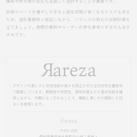
構成や持ち物の変化も見越して設計することが重要です。
収納スペースを増やしすぎると居住空間が狭くなるリスクもある
ため、設計事務所と相談しながら、バランスの取れた収納計画を
立てましょう。実際の事例やユーザーの声を参考にするのもおす
すめです。
デザインの美しさと住宅性能の高さを両立させた注文住宅を豊田市
で提案しています。断熱性や気密性、通気計画などの基本性能を確
保しながら、外観にもこだわることで、機能と美しさが調和した住
まいを実現します。
Rareza
〒470-1205
愛知県豊田市永覚町中山畑７番地３