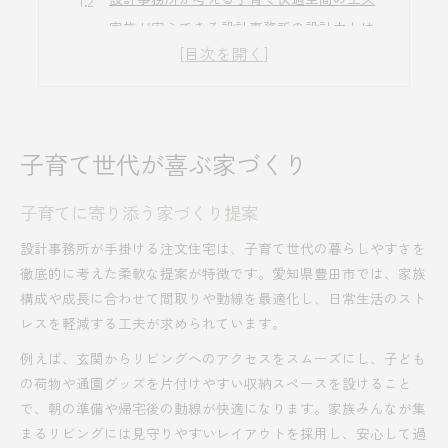
家族が安心できる設計事務所の設計力とは
子育て世代に選ばれる理由
設計事務所の自由設計で叶える理想の暮らし
暮らしやすさを高める注文住宅の工夫
収納と動線の工夫
子育て世代が喜ぶ家づくり
注文住宅で実現する家事ラク動線の設計術
設計事務所が叶える快適な子育ての間取り
子育てに寄り添う家づくり提案
注文住宅ならではの生活動線最適化ポイント
設計事務所が手掛ける注文住宅は、子育て世代の暮らしやすさを
毎日が心地よくなる間取りのアイデア集
徹底的に考えた柔軟な提案が特徴です。愛知県豊田市では、家族
設計事務所が提案する間取りアイデア集
構成や成長に合わせて間取りや動線を最適化し、日常生活のスト
子育て家庭に最適な動線と間取りの工夫術
レスを軽減する工夫が求められています。
設計事務所の発想で快適な空間を実現
例えば、玄関からリビングへのアクセスをスムーズにし、子ども
毎日が楽しくなる注文住宅の間取り提案
の荷物や通園グッズを片付けやすい収納スペースを設けること
設計事務所と考える収納充実の住まい設計
で、朝の準備や帰宅後の動線が快適になります。家族みんなが集
まるリビングには見守りやすいレイアウトを採用し、安心して過