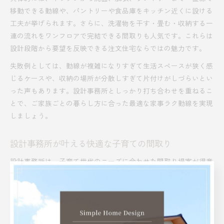
移動できる動線や、パントリーや食品庫をキッチン近くに設ける
工夫が挙げられます。さらに、洗濯物を干す・畳む・収納する一
連の流れをワンフロアで完結できる間取りも人気です。これらは
設計段階から要望を反映できる注文住宅ならではの魅力です。
失敗例としては、動線が複雑になりすぎて生活スペースが狭く感
じるケースや、収納の場所が分散しすぎて片付けがしづらいとい
った声もあります。設計事務所としっかり打ち合わせを重ねるこ
とで、ご家族ごとの暮らし方に合った最適な家事ラク動線を実現
しましょう。
設計事務所が叶える快適な子育ての間取り
設計事務所は、子育て世代のニーズに合わせた間取り提案が得意
です。たとえば「子どもが見守れるオープンリビング」「将来の
子ども部屋の分割・拡張対応」「家族の気配を感じられるワーク
スペース」など、家族の成長や変化を見据えた設計が可能です。
これにより、子どもが小さいうちは広々とした空間で遊び、大き
くなったら個室を設けるなど、長く快適に暮らせる住まいを実現