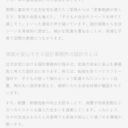
実際に豊田市で注文住宅を建てたご家族からは「家事動線が短く
なり、家族の会話も増えた」「子どもが自分のスペースを持てて
嬉しそう」といった満足の声が届いています。設計段階から生活
シーンを具体的に想定し、細かな配慮を重ねることが、快適な子
育て空間の実現につながります。
家族が安心できる設計事務所の設計力とは
注文住宅における設計事務所の強みは、家族の安全と安心を最優
先に考えた設計力にあります。例えば、転倒を防ぐバリアフリー
設計や、子どもが誤って触れないよう配慮されたコンセント位
置、角の丸い造作家具など、細部にわたる安全対策が徹底されて
います。
また、耐震・断熱性能の向上を図ることで、地震や気候変動など
万一のリスクにも備えた住まいを提案しています。これにより、
日々の生活はもちろん災害時でも家族が安心して過ごせる環境が
整います。