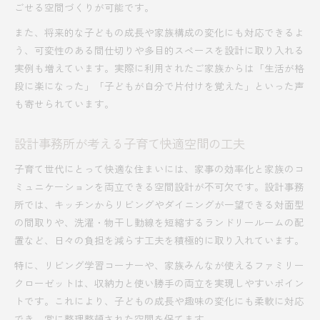
ごせる空間づくりが可能です。
また、将来的な子どもの成長や家族構成の変化にも対応できるよ
う、可変性のある間仕切りや多目的スペースを設計に取り入れる
実例も増えています。実際に利用されたご家族からは「生活が格
段に楽になった」「子どもが自分で片付けを覚えた」といった声
も寄せられています。
設計事務所が考える子育て快適空間の工夫
子育て世代にとって快適な住まいには、家事の効率化と家族のコ
ミュニケーションを両立できる空間設計が不可欠です。設計事務
所では、キッチンからリビングやダイニングが一望できる対面型
の間取りや、洗濯・物干し動線を短縮するランドリールームの配
置など、日々の負担を減らす工夫を積極的に取り入れています。
特に、リビング学習コーナーや、家族みんなが使えるファミリー
クローゼットは、収納力と使い勝手の両立を実現しやすいポイン
トです。これにより、子どもの成長や趣味の変化にも柔軟に対応
でき、常に整理整頓された空間を保てます。